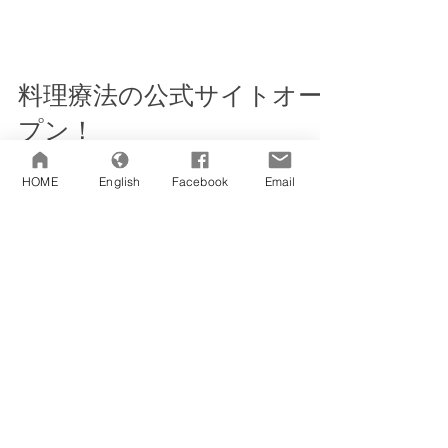
料理療法の公式サイトオー
プン！
HOME
English
Facebook
Email
「料理療法」について多くの人に知ってもら
い、高齢者施設だけでなく、地域や自宅で実践
していただくことを願ってこのサイトを作成い
たしました。今後、様々な活動の様子やこれか
ら実施する研修会のお知らせなどをお伝えして
いきます。 どうぞみなさんも、高齢者と一緒に
料理を楽しむ機会をもっ...
最新記事