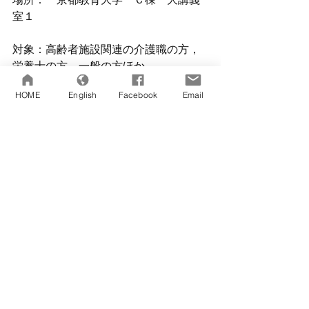
室１
対象：高齢者施設関連の介護職の方，
栄養士の方，一般の方ほか。
参加費：無料　　定員300名（定員にな
HOME
English
Facebook
Email
り次第締め切ります）
※当日，懇親会を予定しております。
多数のご参加をお待ちしております。
　17：30～19：30　京都教育大学　生
協食堂　参加費3,000円（当日お支払下
さい）